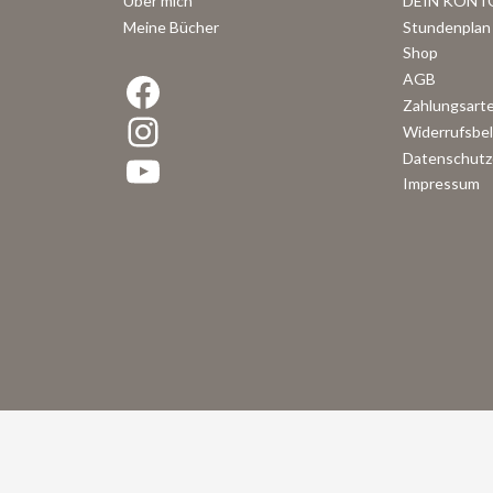
Über mich
DEIN KONT
Meine Bücher
Stundenplan 
Shop
Facebook
AGB
Zahlungsart
Instagram
Widerrufsbe
YouTube
Datenschutz
Impressum
VERTRAG WIDERRUFEN