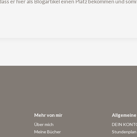
n, dass er hier als Blogartikel einen Platz bekommen 
Mehr von mir
Allgemeine 
Über mich
DEIN KONT
Meine Bücher
Stundenplan 