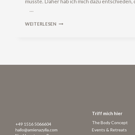
musste. Daher hab ich mich dazu entschiede
…
WOLKENDINOS
WEITERLESEN
UND
BADESCHAUM-
HAIE
Triff mich hier
The Body Concept
+49 1516 5066604
Events & Retreats
hallo@amienazylla.com