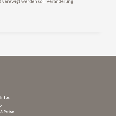
und somit verewigt werden soll. Veränderung
Infos
O
& Preise