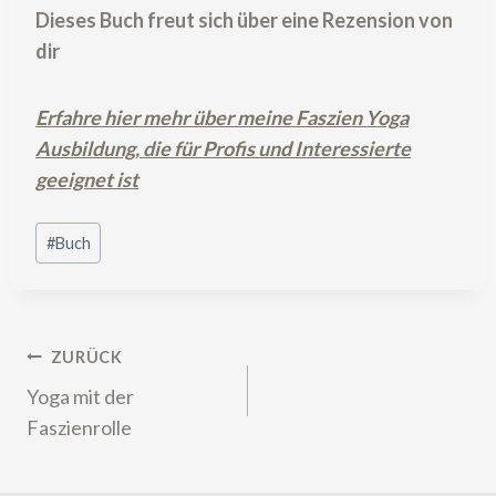
Dieses Buch freut sich über eine Rezension von
dir
Erfahre hier mehr über meine Faszien Yoga
Ausbildung, die für Profis und Interessierte
geeignet ist
Schlagworte:
#
Buch
Beitragsnavigation
ZURÜCK
Yoga mit der
Faszienrolle