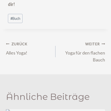
dir!
Schlagworte:
#
Buch
Beitragsnavigation
ZURÜCK
WEITER
Alles Yoga!
Yoga für den flachen
Bauch
Ähnliche Beiträge